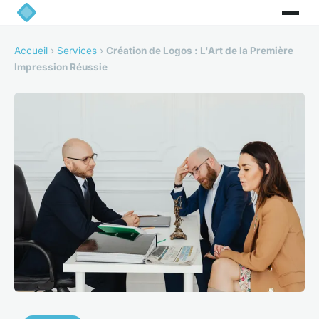
Accueil
›
Services
›
Création de Logos : L'Art de la Première
Impression Réussie