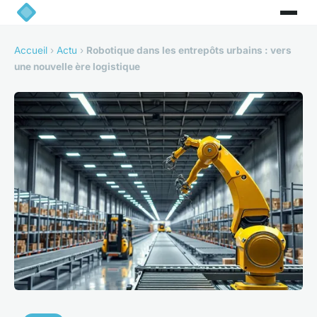
Accueil
›
Actu
›
Robotique dans les entrepôts urbains : vers
une nouvelle ère logistique