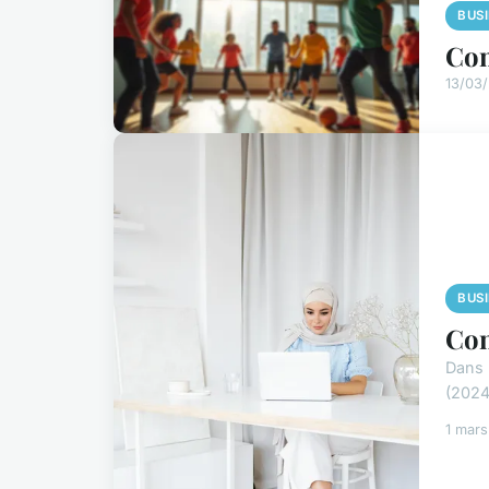
BUS
Com
13/03
BUS
Con
Dans 
(2024
1 mar