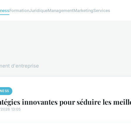
iness
Formation
Juridique
Management
Marketing
Services
ment d'entreprise
INESS
atégies innovantes pour séduire les meill
/2026 13:05