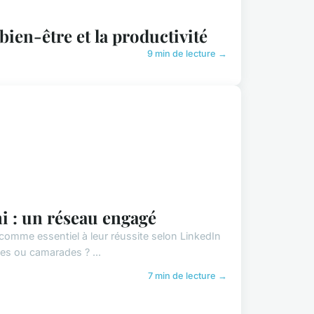
ien-être et la productivité
9 min de lecture →
i : un réseau engagé
mme essentiel à leur réussite selon LinkedIn
es ou camarades ? ...
7 min de lecture →