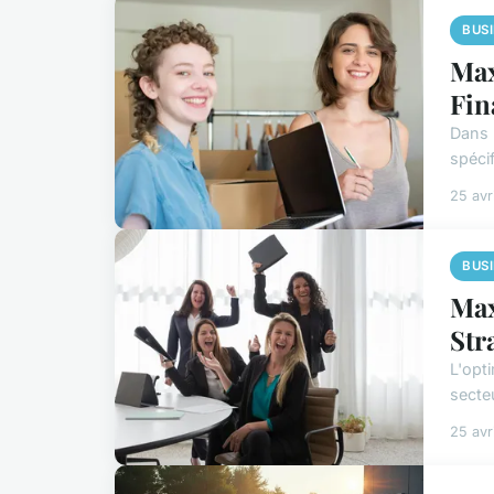
BUS
Max
Fin
Dans 
spéci
25 avr
BUS
Max
Str
L'opt
secteu
25 avr