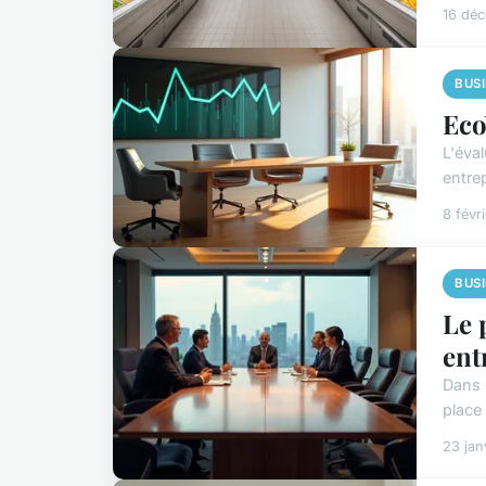
16 dé
BUS
Eco
L'éva
entre
8 févr
BUS
Le 
ent
Dans 
place
23 jan