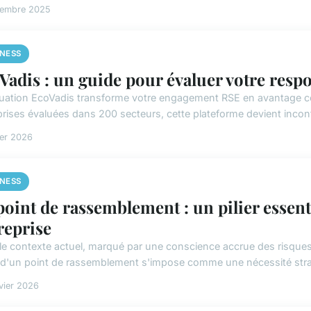
cembre 2025
INESS
Vadis : un guide pour évaluer votre respo
luation EcoVadis transforme votre engagement RSE en avantage co
prises évaluées dans 200 secteurs, cette plateforme devient incon
ier 2026
INESS
point de rassemblement : un pilier essenti
reprise
le contexte actuel, marqué par une conscience accrue des risques e
 d'un point de rassemblement s'impose comme une nécessité strat
vier 2026