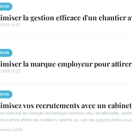
INESS
imiser la gestion efficace d'un chantier
/2026 12:41
INESS
imiser la marque employeur pour attirer 
/2026 17:25
INESS
imisez vos recrutements avec un cabinet
un marché de l'emploi dynamique comme celui de Marseille, optimi
ence entre attirer les meilleurs talents ou voir les opportunités vou
cembre 2025