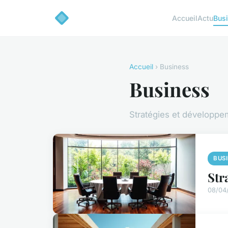
Accueil
Actu
Bus
Accueil
› Business
Business
Stratégies et développe
BUS
Str
08/04