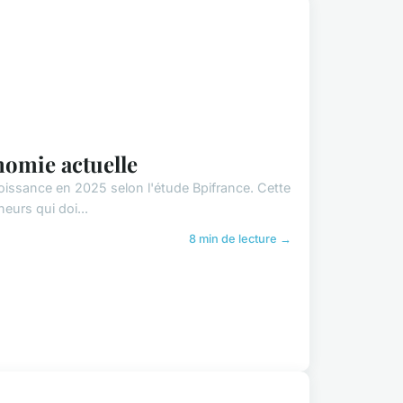
nomie actuelle
oissance en 2025 selon l'étude Bpifrance. Cette
eurs qui doi...
8 min de lecture →