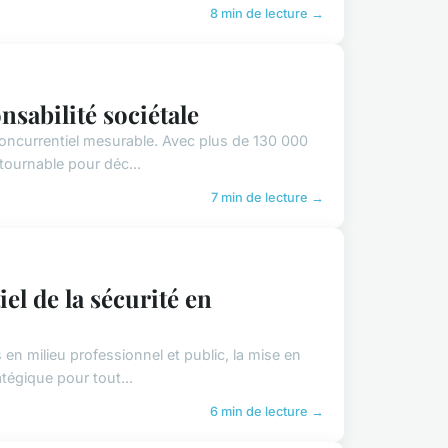
8 min de lecture →
nsabilité sociétale
ncurrentiel mesurable. Avec plus de 130 000
tournable pour déc...
7 min de lecture →
el de la sécurité en
n milieu professionnel et public, la mise en
égique pour tout...
6 min de lecture →