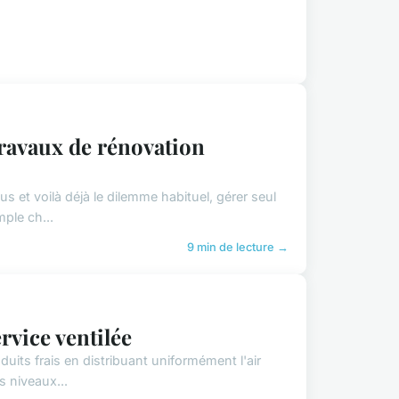
travaux de rénovation
us et voilà déjà le dilemme habituel, gérer seul
ple ch...
9 min de lecture →
rvice ventilée
oduits frais en distribuant uniformément l'air
s niveaux...