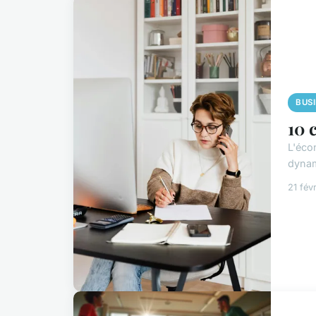
BUS
10 
L'éco
dynam
21 fév