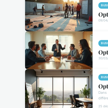
BUS
Opt
09/04
BUS
Opt
30/03
BUS
Opt
Dans 
différ
25 dé