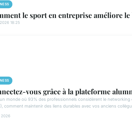
INESS
ment le sport en entreprise améliore le b
/2026 18:25
INESS
nectez-vous grâce à la plateforme alumn
un monde où 93% des professionnels considèrent le networking co
), comment maintenir des liens durables avec vos anciens collègu
s 2026