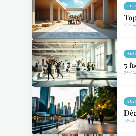
BUS
Top
20/04
BUS
5 f
26/03
BUS
Déc
10/03