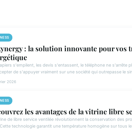
INESS
ynergy : la solution innovante pour vos 
rgétique
piers s'empilent, les devis s'entassent, le téléphone ne s'arrête pl
cepter de s'appuyer vraiment sur une société qui outrepasse le sim
rier 2026
INESS
ouvrez les avantages de la vitrine libre se
rine de libre service ventilée révolutionnent la conservation des pr
. Cette technologie garantit une température homogène sur tous le