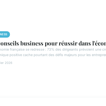
INESS
conseils business pour réussir dans l'éco
nomie française se redresse : 73% des dirigeants prévoient une cr
ique positive cache pourtant des défis majeurs pour les entrepren
rier 2026