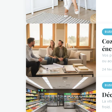
BUS
Coz
éne
Vos pa
ou ac
24 fév
BUS
Déc
La vit
froid