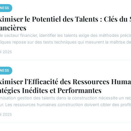
INESS
imiser le Potentiel des Talents : Clés du
ancières
le secteur financier, identifier les talents exige des méthodes pr
fiques repose sur des tests techniques qui mesurent la maîtrise des 
il 2025
INESS
imiser l'Efficacité des Ressources Huma
atégies Inédites et Performantes
imisation gestion des talents dans la construction nécessite un re
r. Les ressources humaines construction doivent cibler des profils 
il 2025