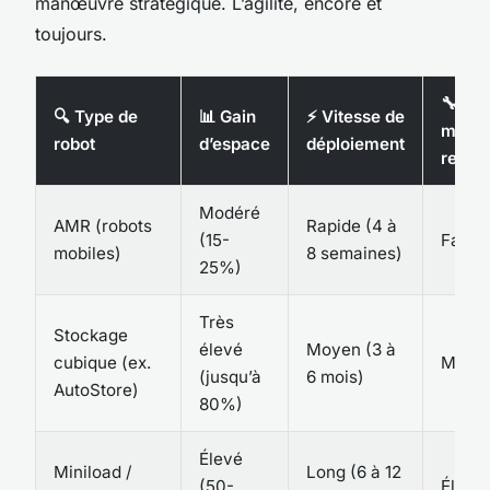
manœuvre stratégique. L’agilité, encore et
toujours.
🔧 Coû
🔍 Type de
📊 Gain
⚡ Vitesse de
maint
robot
d’espace
déploiement
relatif
Modéré
AMR (robots
Rapide (4 à
(15-
Faible
mobiles)
8 semaines)
25%)
Très
Stockage
élevé
Moyen (3 à
cubique (ex.
Moye
(jusqu’à
6 mois)
AutoStore)
80%)
Élevé
Miniload /
Long (6 à 12
(50-
Élevé