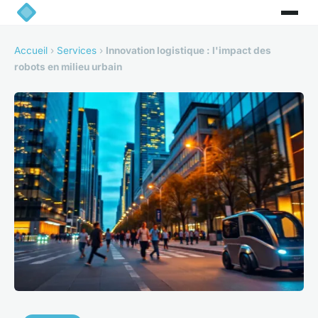
Accueil
›
Services
›
Innovation logistique : l'impact des
robots en milieu urbain